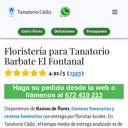
Tanatorio Cádiz
Enviar Flores
Defunciones
Presupuesto
Floristería para Tanatorio
Barbate El Fontanal
4.92 / 5
(
7220
)
Haga su pedido desde la web o
llámenos al
672 419 213
Disponemos de
Ramos de flores
,
Coronas Funerarias
y
centros funerarios
con entrega por floristas locales. En
Tanatorio Cádiz , el tiempo medio de entrega analizado es de