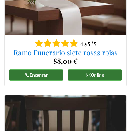
4.95 / 5
Ramo Funerario siete rosas rojas
88,00 €
Encargar
Online