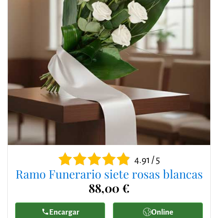
4.91 / 5
Ramo Funerario siete rosas blancas
88,00 €
Encargar
Online