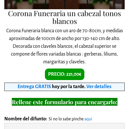
Corona Funeraria un cabezal tonos
blancos
Corona Funeraria blanca con un aro de 70-80cm, y medidas
aproximadas de 100cm de ancho por 130-140 cm de alto.
Decorada con claveles blancos, el cabezal superior se
compone de flores variadas blancas : gerberas, liliums,
margaritas y claveles.
PRECIO: 221,00€
Entrega GRATIS
hoy por la tarde
.
Ver detalles
Rellene este formulario para encargarlo:
Nombre del difunto:
Si no lo sabe pinche
aquí