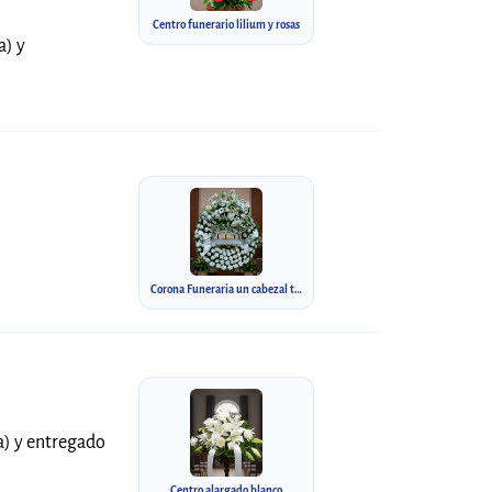
Centro funerario lilium y rosas
a) y
Corona Funeraria un cabezal tonos blancos
la) y entregado
Centro alargado blanco