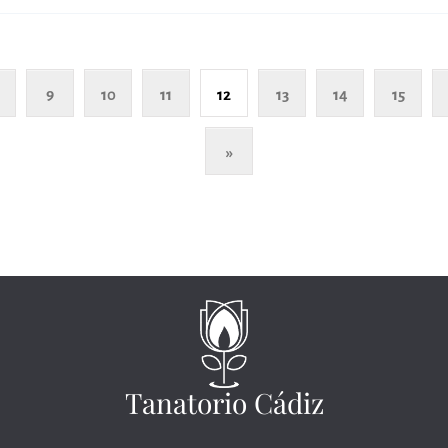
9
10
11
12
13
14
15
»
Tanatorio Cádiz