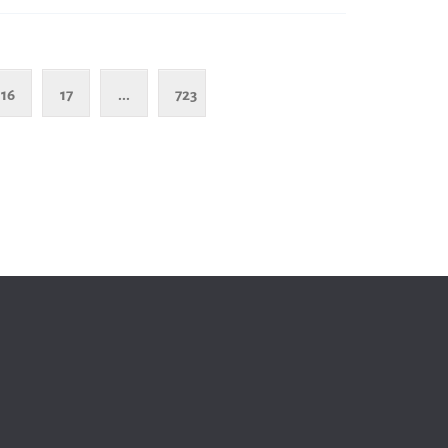
16
17
...
723